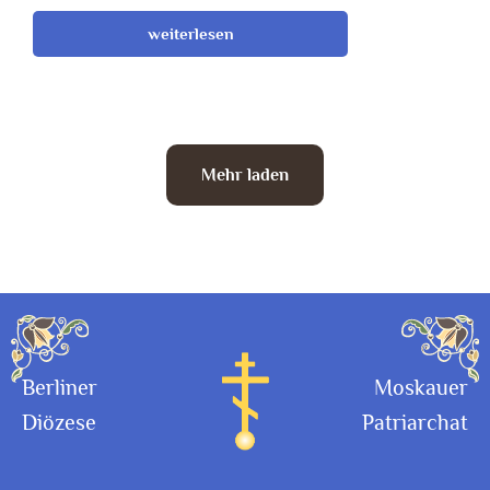
weiterlesen
Mehr laden
Berliner
Moskauer
Diözese
Patriarchat