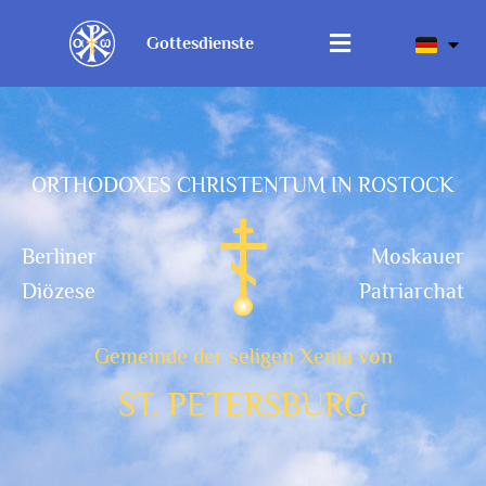
Gottesdienste
ORTHODOXES CHRISTENTUM IN ROSTOCK
Berliner
Moskauer
Diözese
Patriarchat
Gemeinde der seligen Xenia von
ST. PETERSBURG